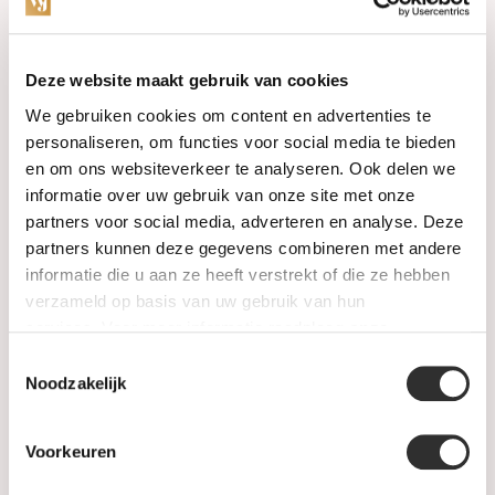
Categorieën
Deze website maakt gebruik van cookies
We gebruiken cookies om content en advertenties te
Horloges
personaliseren, om functies voor social media te bieden
en om ons websiteverkeer te analyseren. Ook delen we
Juwelen
informatie over uw gebruik van onze site met onze
partners voor social media, adverteren en analyse. Deze
Trouwringen
partners kunnen deze gegevens combineren met andere
informatie die u aan ze heeft verstrekt of die ze hebben
PRE-OWNED
verzameld op basis van uw gebruik van hun
services. Voor meer informatie raadpleeg
onze
Luxe Accessoires
privacyverklaring
.
Toestemmingsselectie
Informatie
Noodzakelijk
Heren Sieraden
Voorkeuren
SALE