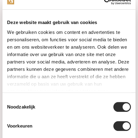
Categorieën
Deze website maakt gebruik van cookies
We gebruiken cookies om content en advertenties te
Horloges
personaliseren, om functies voor social media te bieden
en om ons websiteverkeer te analyseren. Ook delen we
Juwelen
informatie over uw gebruik van onze site met onze
partners voor social media, adverteren en analyse. Deze
Trouwringen
partners kunnen deze gegevens combineren met andere
informatie die u aan ze heeft verstrekt of die ze hebben
PRE-OWNED
verzameld op basis van uw gebruik van hun
services. Voor meer informatie raadpleeg
onze
Luxe Accessoires
privacyverklaring
.
Toestemmingsselectie
Informatie
Noodzakelijk
Heren Sieraden
Voorkeuren
SALE