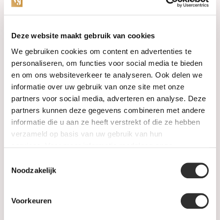
Categorieën
Deze website maakt gebruik van cookies
We gebruiken cookies om content en advertenties te
Horloges
personaliseren, om functies voor social media te bieden
en om ons websiteverkeer te analyseren. Ook delen we
Juwelen
informatie over uw gebruik van onze site met onze
partners voor social media, adverteren en analyse. Deze
Trouwringen
partners kunnen deze gegevens combineren met andere
informatie die u aan ze heeft verstrekt of die ze hebben
PRE-OWNED
verzameld op basis van uw gebruik van hun
services. Voor meer informatie raadpleeg
onze
Luxe Accessoires
privacyverklaring
.
Toestemmingsselectie
Informatie
Noodzakelijk
Heren Sieraden
Voorkeuren
SALE