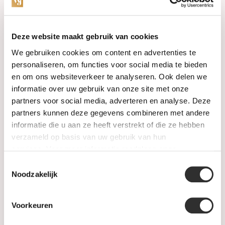
Categorieën
Deze website maakt gebruik van cookies
We gebruiken cookies om content en advertenties te
Horloges
personaliseren, om functies voor social media te bieden
en om ons websiteverkeer te analyseren. Ook delen we
Juwelen
informatie over uw gebruik van onze site met onze
partners voor social media, adverteren en analyse. Deze
Trouwringen
partners kunnen deze gegevens combineren met andere
informatie die u aan ze heeft verstrekt of die ze hebben
PRE-OWNED
verzameld op basis van uw gebruik van hun
services. Voor meer informatie raadpleeg
onze
Luxe Accessoires
privacyverklaring
.
Toestemmingsselectie
Informatie
Noodzakelijk
Heren Sieraden
Voorkeuren
SALE