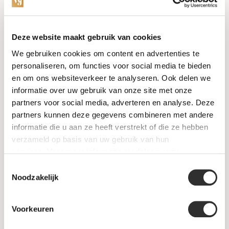
Categorieën
Deze website maakt gebruik van cookies
We gebruiken cookies om content en advertenties te
Horloges
personaliseren, om functies voor social media te bieden
en om ons websiteverkeer te analyseren. Ook delen we
Juwelen
informatie over uw gebruik van onze site met onze
partners voor social media, adverteren en analyse. Deze
Trouwringen
partners kunnen deze gegevens combineren met andere
informatie die u aan ze heeft verstrekt of die ze hebben
PRE-OWNED
verzameld op basis van uw gebruik van hun
services. Voor meer informatie raadpleeg
onze
Luxe Accessoires
privacyverklaring
.
Toestemmingsselectie
Informatie
Noodzakelijk
Heren Sieraden
Voorkeuren
SALE