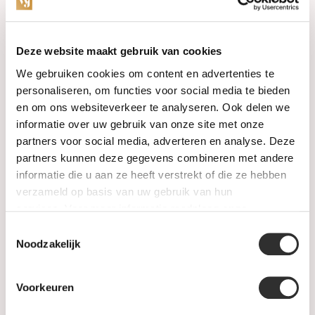
Categorieën
Deze website maakt gebruik van cookies
We gebruiken cookies om content en advertenties te
Horloges
personaliseren, om functies voor social media te bieden
en om ons websiteverkeer te analyseren. Ook delen we
Juwelen
informatie over uw gebruik van onze site met onze
partners voor social media, adverteren en analyse. Deze
Trouwringen
partners kunnen deze gegevens combineren met andere
informatie die u aan ze heeft verstrekt of die ze hebben
PRE-OWNED
verzameld op basis van uw gebruik van hun
services. Voor meer informatie raadpleeg
onze
Luxe Accessoires
privacyverklaring
.
Toestemmingsselectie
Informatie
Noodzakelijk
Heren Sieraden
Voorkeuren
SALE