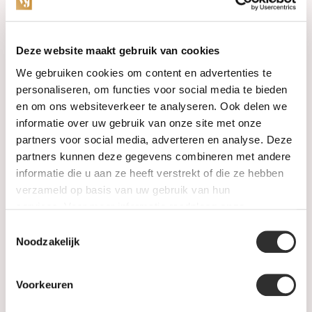
Categorieën
Deze website maakt gebruik van cookies
We gebruiken cookies om content en advertenties te
Horloges
personaliseren, om functies voor social media te bieden
en om ons websiteverkeer te analyseren. Ook delen we
Juwelen
informatie over uw gebruik van onze site met onze
partners voor social media, adverteren en analyse. Deze
Trouwringen
partners kunnen deze gegevens combineren met andere
informatie die u aan ze heeft verstrekt of die ze hebben
PRE-OWNED
verzameld op basis van uw gebruik van hun
services. Voor meer informatie raadpleeg
onze
Luxe Accessoires
privacyverklaring
.
Toestemmingsselectie
Informatie
Noodzakelijk
Heren Sieraden
Voorkeuren
SALE