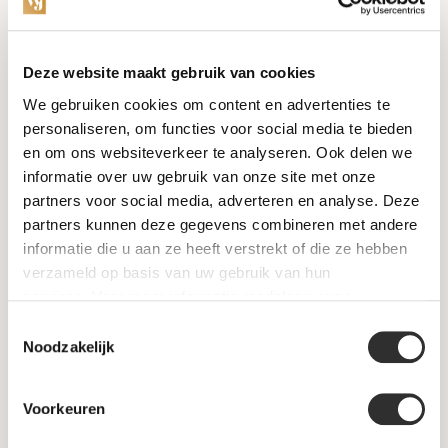
Categorieën
Deze website maakt gebruik van cookies
We gebruiken cookies om content en advertenties te
Horloges
personaliseren, om functies voor social media te bieden
en om ons websiteverkeer te analyseren. Ook delen we
Juwelen
informatie over uw gebruik van onze site met onze
partners voor social media, adverteren en analyse. Deze
Trouwringen
partners kunnen deze gegevens combineren met andere
informatie die u aan ze heeft verstrekt of die ze hebben
PRE-OWNED
verzameld op basis van uw gebruik van hun
services. Voor meer informatie raadpleeg
onze
Luxe Accessoires
privacyverklaring
.
Toestemmingsselectie
Informatie
Noodzakelijk
Heren Sieraden
Voorkeuren
SALE