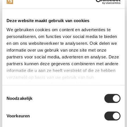
Categorieën
Deze website maakt gebruik van cookies
We gebruiken cookies om content en advertenties te
Horloges
personaliseren, om functies voor social media te bieden
en om ons websiteverkeer te analyseren. Ook delen we
Juwelen
informatie over uw gebruik van onze site met onze
partners voor social media, adverteren en analyse. Deze
Trouwringen
partners kunnen deze gegevens combineren met andere
informatie die u aan ze heeft verstrekt of die ze hebben
PRE-OWNED
verzameld op basis van uw gebruik van hun
services. Voor meer informatie raadpleeg
onze
Luxe Accessoires
privacyverklaring
.
Toestemmingsselectie
Informatie
Noodzakelijk
Heren Sieraden
Voorkeuren
SALE