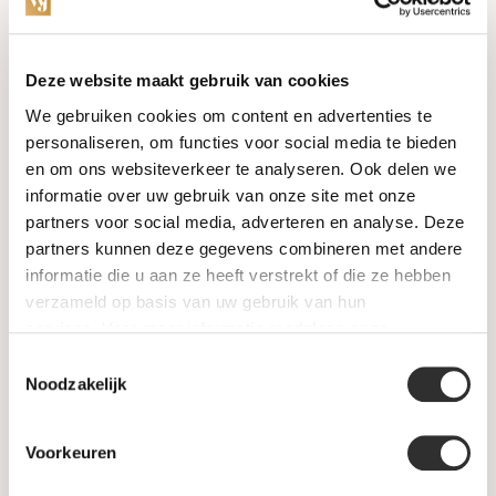
Categorieën
Deze website maakt gebruik van cookies
We gebruiken cookies om content en advertenties te
Horloges
personaliseren, om functies voor social media te bieden
en om ons websiteverkeer te analyseren. Ook delen we
Juwelen
informatie over uw gebruik van onze site met onze
partners voor social media, adverteren en analyse. Deze
Trouwringen
partners kunnen deze gegevens combineren met andere
informatie die u aan ze heeft verstrekt of die ze hebben
PRE-OWNED
verzameld op basis van uw gebruik van hun
services. Voor meer informatie raadpleeg
onze
Luxe Accessoires
privacyverklaring
.
Toestemmingsselectie
Informatie
Noodzakelijk
Heren Sieraden
Voorkeuren
SALE