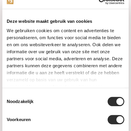
Categorieën
Deze website maakt gebruik van cookies
We gebruiken cookies om content en advertenties te
Horloges
personaliseren, om functies voor social media te bieden
en om ons websiteverkeer te analyseren. Ook delen we
Juwelen
informatie over uw gebruik van onze site met onze
partners voor social media, adverteren en analyse. Deze
Trouwringen
partners kunnen deze gegevens combineren met andere
informatie die u aan ze heeft verstrekt of die ze hebben
PRE-OWNED
verzameld op basis van uw gebruik van hun
services. Voor meer informatie raadpleeg
onze
Luxe Accessoires
privacyverklaring
.
Toestemmingsselectie
Informatie
Noodzakelijk
Heren Sieraden
Voorkeuren
SALE