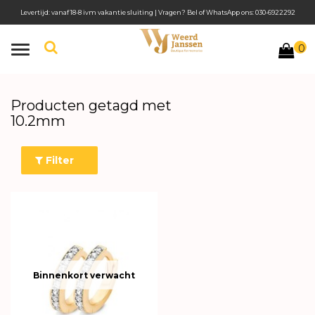
Levertijd: vanaf 18-8 ivm vakantie sluiting | Vragen? Bel of WhatsApp ons: 030-6922292
0
Toggle
navigation
Producten getagd met
10.2mm
Filter
Binnenkort verwacht