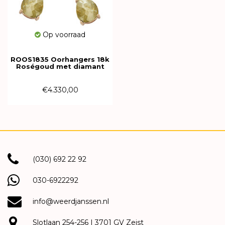
Op voorraad
ROOS1835 Oorhangers 18k
Roségoud met diamant
100EAR18
€4.330,00
(030) 692 22 92
030-6922292
info@weerdjanssen.nl
Slotlaan 254-256 | 3701 GV Zeist