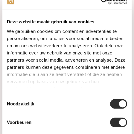
Categorieën
Deze website maakt gebruik van cookies
We gebruiken cookies om content en advertenties te
Horloges
personaliseren, om functies voor social media te bieden
en om ons websiteverkeer te analyseren. Ook delen we
Juwelen
informatie over uw gebruik van onze site met onze
partners voor social media, adverteren en analyse. Deze
Trouwringen
partners kunnen deze gegevens combineren met andere
informatie die u aan ze heeft verstrekt of die ze hebben
PRE-OWNED
verzameld op basis van uw gebruik van hun
services. Voor meer informatie raadpleeg
onze
Luxe Accessoires
privacyverklaring
.
Toestemmingsselectie
Informatie
Noodzakelijk
Heren Sieraden
Voorkeuren
SALE