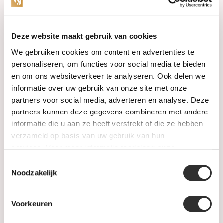
Categorieën
Deze website maakt gebruik van cookies
We gebruiken cookies om content en advertenties te
Horloges
personaliseren, om functies voor social media te bieden
en om ons websiteverkeer te analyseren. Ook delen we
Juwelen
informatie over uw gebruik van onze site met onze
partners voor social media, adverteren en analyse. Deze
Trouwringen
partners kunnen deze gegevens combineren met andere
informatie die u aan ze heeft verstrekt of die ze hebben
PRE-OWNED
verzameld op basis van uw gebruik van hun
services. Voor meer informatie raadpleeg
onze
Luxe Accessoires
privacyverklaring
.
Toestemmingsselectie
Informatie
Noodzakelijk
Heren Sieraden
Voorkeuren
SALE