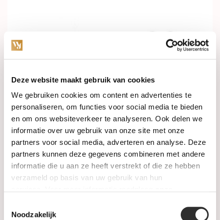
Deze website maakt gebruik van cookies
Op voorraad
Op voorraad
We gebruiken cookies om content en advertenties te
personaliseren, om functies voor social media te bieden
en om ons websiteverkeer te analyseren. Ook delen we
Blush Oorstekers 14k
Blush Oorstekers 14k
geelgoud met zirkonia
witgoud met zirkonia
informatie over uw gebruik van onze site met onze
7128YZI
7206WZI
partners voor social media, adverteren en analyse. Deze
€169,00
€119,00
partners kunnen deze gegevens combineren met andere
informatie die u aan ze heeft verstrekt of die ze hebben
verzameld op basis van uw gebruik van hun
services. Voor meer informatie raadpleeg
onze
privacyverklaring
.
Toestemmingsselectie
Noodzakelijk