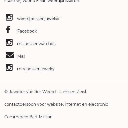
staan wij voor u klaar!
weerdjanssen.nl
weerdjanssenjuwelier
Facebook
mr.janssenwatches
Mail
mrs.janssenjewelry
© Juwelier van der Weerd - Janssen Zeist
contactpersoon voor website, internet en electronic
Commerce: Bart Milikan