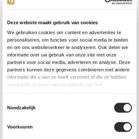
Categorieën
Deze website maakt gebruik van cookies
We gebruiken cookies om content en advertenties te
Horloges
personaliseren, om functies voor social media te bieden
en om ons websiteverkeer te analyseren. Ook delen we
Juwelen
informatie over uw gebruik van onze site met onze
partners voor social media, adverteren en analyse. Deze
Trouwringen
partners kunnen deze gegevens combineren met andere
informatie die u aan ze heeft verstrekt of die ze hebben
PRE-OWNED
verzameld op basis van uw gebruik van hun
services. Voor meer informatie raadpleeg
onze
Luxe Accessoires
privacyverklaring
.
Toestemmingsselectie
Informatie
Noodzakelijk
Heren Sieraden
Voorkeuren
SALE