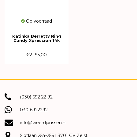
Op voorraad
Katinka Berretty Ring
Candy Xpression 14k
Witgoud met diamant
09RWW091BR
€2.195,00
(030) 692 22 92
030-6922292
info@weerdjanssen.nl
Slotlaan 254-256 | 3701 GV Zeist