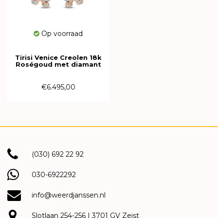
Op voorraad
Tirisi Venice Creolen 18k
Roségoud met diamant
TE9346D(2P)
€6.495,00
(030) 692 22 92
030-6922292
info@weerdjanssen.nl
Slotlaan 254-256 | 3701 GV Zeist