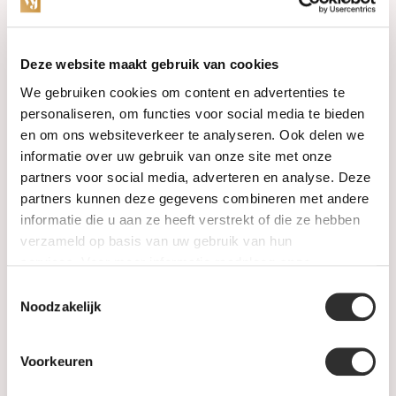
Categorieën
Deze website maakt gebruik van cookies
We gebruiken cookies om content en advertenties te
Horloges
personaliseren, om functies voor social media te bieden
en om ons websiteverkeer te analyseren. Ook delen we
Juwelen
informatie over uw gebruik van onze site met onze
partners voor social media, adverteren en analyse. Deze
Trouwringen
partners kunnen deze gegevens combineren met andere
informatie die u aan ze heeft verstrekt of die ze hebben
PRE-OWNED
verzameld op basis van uw gebruik van hun
services. Voor meer informatie raadpleeg
onze
Luxe Accessoires
privacyverklaring
.
Toestemmingsselectie
Informatie
Noodzakelijk
Heren Sieraden
Voorkeuren
SALE