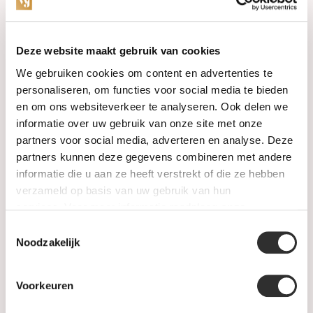
Categorieën
Deze website maakt gebruik van cookies
We gebruiken cookies om content en advertenties te
Horloges
personaliseren, om functies voor social media te bieden
en om ons websiteverkeer te analyseren. Ook delen we
Juwelen
informatie over uw gebruik van onze site met onze
partners voor social media, adverteren en analyse. Deze
Trouwringen
partners kunnen deze gegevens combineren met andere
informatie die u aan ze heeft verstrekt of die ze hebben
PRE-OWNED
verzameld op basis van uw gebruik van hun
services. Voor meer informatie raadpleeg
onze
Luxe Accessoires
privacyverklaring
.
Toestemmingsselectie
Informatie
Noodzakelijk
Heren Sieraden
Voorkeuren
SALE