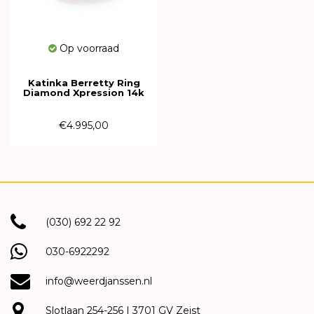
Op voorraad
Katinka Berretty Ring
Diamond Xpression 14k
Bicolor met diamant
01RGW002BR
€4.995,00
(030) 692 22 92
030-6922292
info@weerdjanssen.nl
Slotlaan 254-256 | 3701 GV Zeist