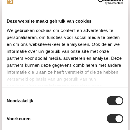
Categorieën
Deze website maakt gebruik van cookies
We gebruiken cookies om content en advertenties te
Horloges
personaliseren, om functies voor social media te bieden
en om ons websiteverkeer te analyseren. Ook delen we
Juwelen
informatie over uw gebruik van onze site met onze
partners voor social media, adverteren en analyse. Deze
Trouwringen
partners kunnen deze gegevens combineren met andere
informatie die u aan ze heeft verstrekt of die ze hebben
PRE-OWNED
verzameld op basis van uw gebruik van hun
services. Voor meer informatie raadpleeg
onze
Luxe Accessoires
privacyverklaring
.
Toestemmingsselectie
Informatie
Noodzakelijk
Heren Sieraden
Voorkeuren
SALE