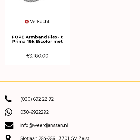
Verkocht
FOPE Armband Flex-it
Prima 18k Bicolor met
diamant
01M08B2_BB_2_XBX_00M
€3.180,00
(030) 692 22 92
030-6922292
info@weerdjanssen.nl
Slotlaan 254-256 | 3701 GV Zeist