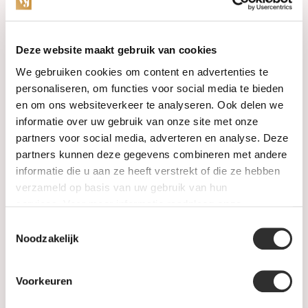
Categorieën
Deze website maakt gebruik van cookies
We gebruiken cookies om content en advertenties te
Horloges
personaliseren, om functies voor social media te bieden
en om ons websiteverkeer te analyseren. Ook delen we
Juwelen
informatie over uw gebruik van onze site met onze
partners voor social media, adverteren en analyse. Deze
Trouwringen
partners kunnen deze gegevens combineren met andere
informatie die u aan ze heeft verstrekt of die ze hebben
PRE-OWNED
verzameld op basis van uw gebruik van hun
services. Voor meer informatie raadpleeg
onze
Luxe Accessoires
privacyverklaring
.
Toestemmingsselectie
Informatie
Noodzakelijk
Heren Sieraden
Voorkeuren
SALE