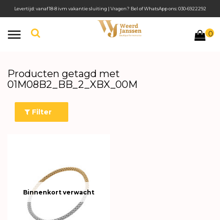
Levertijd: vanaf 18-8 ivm vakantie sluiting | Vragen? Bel of WhatsApp ons: 030-6922292
0
Toggle
navigation
Producten getagd met
01M08B2_BB_2_XBX_00M
Filter
Binnenkort verwacht