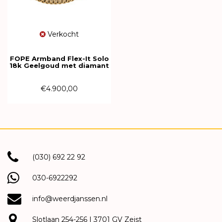
Verkocht
FOPE Armband Flex-It Solo
18k Geelgoud met diamant
01M06BX_BB_G_XGX_00M
€4.900,00
(030) 692 22 92
030-6922292
info@weerdjanssen.nl
Slotlaan 254-256 | 3701 GV Zeist