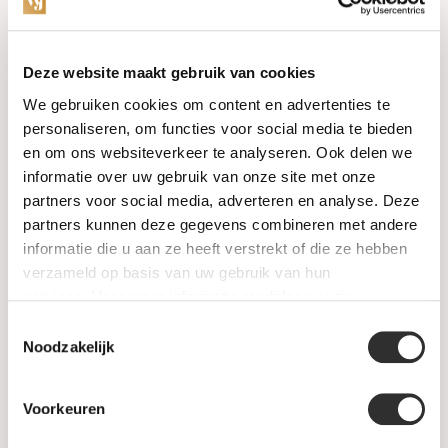
Categorieën
Deze website maakt gebruik van cookies
We gebruiken cookies om content en advertenties te
Horloges
personaliseren, om functies voor social media te bieden
en om ons websiteverkeer te analyseren. Ook delen we
Juwelen
informatie over uw gebruik van onze site met onze
partners voor social media, adverteren en analyse. Deze
Trouwringen
partners kunnen deze gegevens combineren met andere
informatie die u aan ze heeft verstrekt of die ze hebben
PRE-OWNED
verzameld op basis van uw gebruik van hun
services. Voor meer informatie raadpleeg
onze
Luxe Accessoires
privacyverklaring
.
Toestemmingsselectie
Informatie
Noodzakelijk
Heren Sieraden
Voorkeuren
SALE