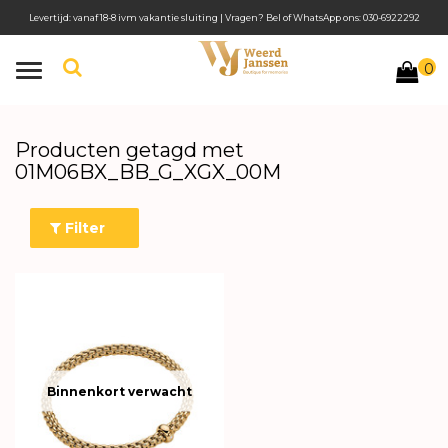
Levertijd: vanaf 18-8 ivm vakantie sluiting | Vragen? Bel of WhatsApp ons: 030-6922292
0
Toggle
navigation
Producten getagd met
01M06BX_BB_G_XGX_00M
Filter
Binnenkort verwacht