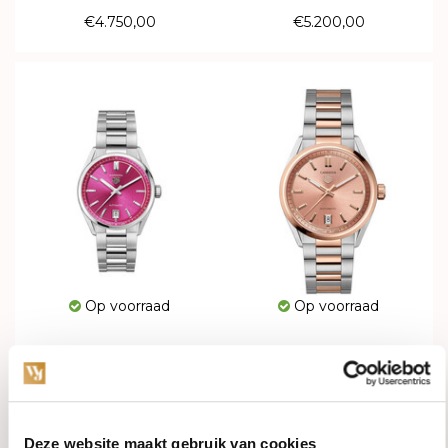
€4.750,00
€5.200,00
Op voorraad
Op voorraad
TAG Heuer Carrera Date
TAG Heuer Carrera Date
Automatic 36mm
Automatic 36mm
WBN2313.BA0001
WBN2350.BD0000
€3.700,00
€8.100,00
Deze website maakt gebruik van cookies