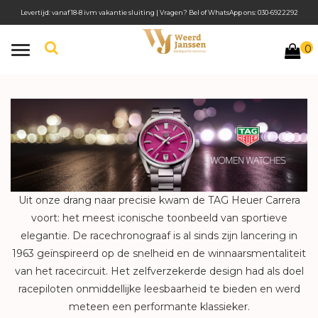
Levertijd: vanaf 18-8 ivm vakantie sluiting | Vragen? Bel of WhatsApp ons: 030-6922292
0
Toggle
navigation
Uit onze drang naar precisie kwam de TAG Heuer Carrera
voort: het meest iconische toonbeeld van sportieve
elegantie. De racechronograaf is al sinds zijn lancering in
1963 geïnspireerd op de snelheid en de winnaarsmentaliteit
van het racecircuit. Het zelfverzekerde design had als doel
racepiloten onmiddellijke leesbaarheid te bieden en werd
meteen een performante klassieker.