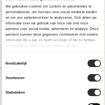
We gebruiken cookies om content en advertenties te
personaliseren, om functies voor social media te bieden
en om ons websiteverkeer te analyseren. Ook delen we
informatie over uw gebruik van onze site met onze
(030) 692 22 92
partners voor social media, adverteren en analyse. Deze
partners kunnen deze gegevens combineren met andere
030-6922292
informatie die u aan ze heeft verstrekt of die ze hebben
info@weerdjanssen.nl
verzameld op basis van uw gebruik van hun
services. Voor meer informatie raadpleeg
onze
Slotlaan 254-256 | 3701 GV Zeist
privacyverklaring
.
Toestemmingsselectie
Noodzakelijk
Voorkeuren
Klantenservice
Statistieken
Contact
FAQ