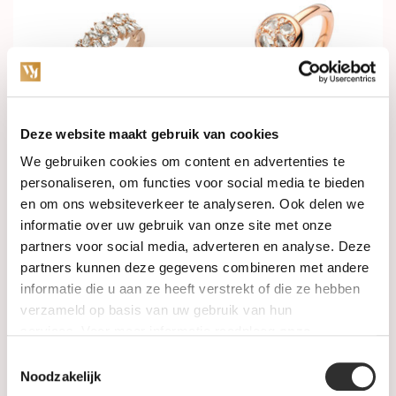
Deze website maakt gebruik van cookies
Op voorraad
Op voorraad
We gebruiken cookies om content en advertenties te
personaliseren, om functies voor social media te bieden
ROOS1835 Ring 18k
ROOS1835 Ring 18k
en om ons websiteverkeer te analyseren. Ook delen we
Roségoud met 1.16ct
Roségoud met diamant
roosdiamant 150AR116R18
034R50R18
informatie over uw gebruik van onze site met onze
partners voor social media, adverteren en analyse. Deze
€5.990,00
€3.990,00
partners kunnen deze gegevens combineren met andere
informatie die u aan ze heeft verstrekt of die ze hebben
verzameld op basis van uw gebruik van hun
services. Voor meer informatie raadpleeg
onze
privacyverklaring
.
Toestemmingsselectie
Noodzakelijk