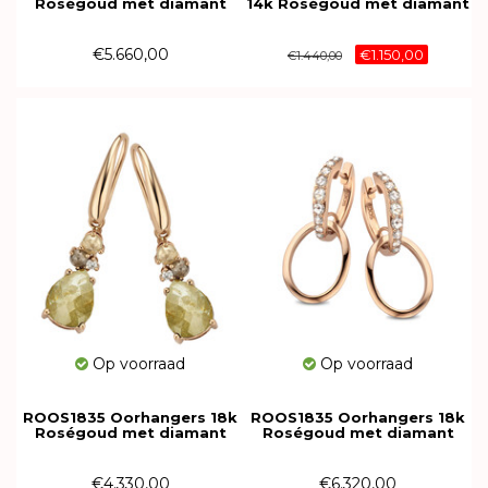
Roségoud met diamant
14k Roségoud met diamant
139P150R18
M063R12R18
€5.660,00
€1.150,00
€1.440,00
Op voorraad
Op voorraad
ROOS1835 Oorhangers 18k
ROOS1835 Oorhangers 18k
Roségoud met diamant
Roségoud met diamant
100EAR18
169E66R18
€4.330,00
€6.320,00