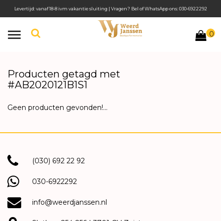
Levertijd: vanaf 18-8 ivm vakantie sluiting | Vragen? Bel of WhatsApp ons: 030-6922292
0
Toggle
navigation
Producten getagd met
#AB2020121B1S1
Geen producten gevonden!...
(030) 692 22 92
030-6922292
info@weerdjanssen.nl