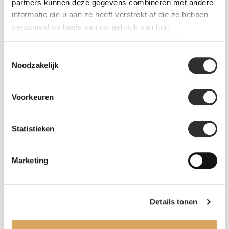
SALE
partners kunnen deze gegevens combineren met andere
informatie die u aan ze heeft verstrekt of die ze hebben
verzameld op basis van uw gebruik van hun
Informatie
services. Voor meer informatie raadpleeg
onze
privacyverklaring
.
Toestemmingsselectie
Over ons
Noodzakelijk
FAQ
Voorkeuren
Algemene voorwaarden
Statistieken
Levertijd & verzendkosten
Leveringsvoorwaarden
Marketing
Privacy Policy
Details tonen
Uw account