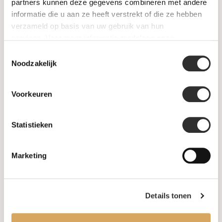
SALE
partners kunnen deze gegevens combineren met andere
informatie die u aan ze heeft verstrekt of die ze hebben
verzameld op basis van uw gebruik van hun
Informatie
services. Voor meer informatie raadpleeg
onze
privacyverklaring
.
Toestemmingsselectie
Over ons
Noodzakelijk
FAQ
Voorkeuren
Algemene voorwaarden
Statistieken
Levertijd & verzendkosten
Leveringsvoorwaarden
Marketing
Privacy Policy
Details tonen
Uw account