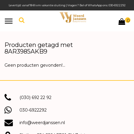
Levertijd: vanaf 18-8 ivm vakantie sluiting | Vragen? Bel of WhatsApp ons: 030-6922292
0
Toggle
navigation
Producten getagd met
8AR3985AKB9
Geen producten gevonden!...
(030) 692 22 92
030-6922292
info@weerdjanssen.nl