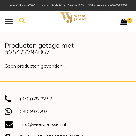
Levertijd: vanaf 18-8 ivm vakantie sluiting | Vragen? Bel of WhatsApp ons: 030-6922292
0
Toggle
navigation
Producten getagd met
#75477794067
Geen producten gevonden!...
(030) 692 22 92
030-6922292
info@weerdjanssen.nl