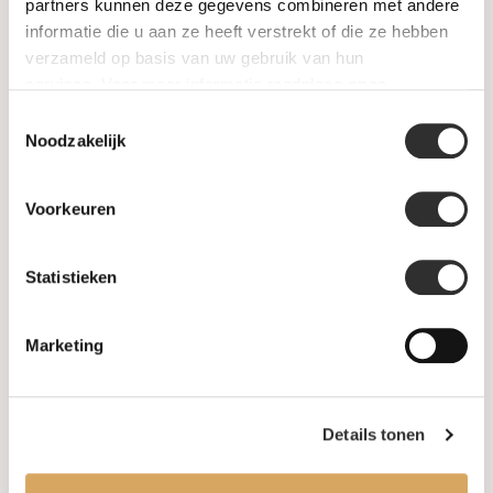
SALE
partners kunnen deze gegevens combineren met andere
informatie die u aan ze heeft verstrekt of die ze hebben
verzameld op basis van uw gebruik van hun
Informatie
services. Voor meer informatie raadpleeg
onze
privacyverklaring
.
Toestemmingsselectie
Over ons
Noodzakelijk
FAQ
Voorkeuren
Algemene voorwaarden
Statistieken
Levertijd & verzendkosten
Leveringsvoorwaarden
Marketing
Privacy Policy
Details tonen
Uw account