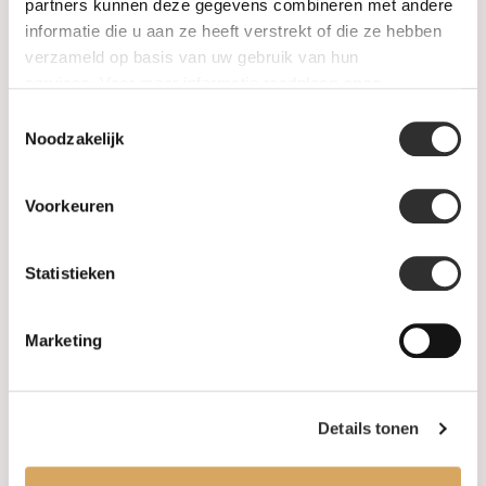
SALE
partners kunnen deze gegevens combineren met andere
informatie die u aan ze heeft verstrekt of die ze hebben
verzameld op basis van uw gebruik van hun
Informatie
services. Voor meer informatie raadpleeg
onze
privacyverklaring
.
Toestemmingsselectie
Over ons
Noodzakelijk
FAQ
Voorkeuren
Algemene voorwaarden
Statistieken
Levertijd & verzendkosten
Leveringsvoorwaarden
Marketing
Privacy Policy
Details tonen
Uw account