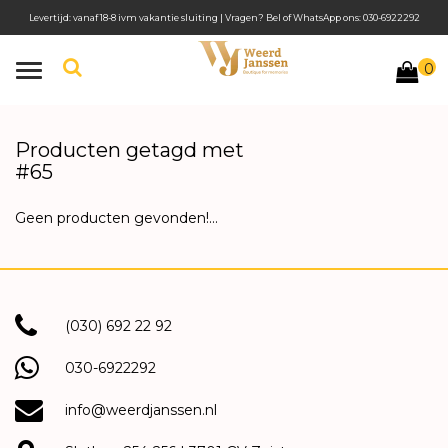
Levertijd: vanaf 18-8 ivm vakantie sluiting | Vragen? Bel of WhatsApp ons: 030-6922292
0
Toggle
navigation
Producten getagd met
#65
Geen producten gevonden!...
(030) 692 22 92
030-6922292
info@weerdjanssen.nl