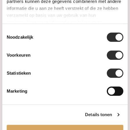
SALE
partners kunnen deze gegevens combineren met andere
informatie die u aan ze heeft verstrekt of die ze hebben
verzameld op basis van uw gebruik van hun
Informatie
services. Voor meer informatie raadpleeg
onze
privacyverklaring
.
Toestemmingsselectie
Over ons
Noodzakelijk
FAQ
Voorkeuren
Algemene voorwaarden
Statistieken
Levertijd & verzendkosten
Leveringsvoorwaarden
Marketing
Privacy Policy
Details tonen
Uw account