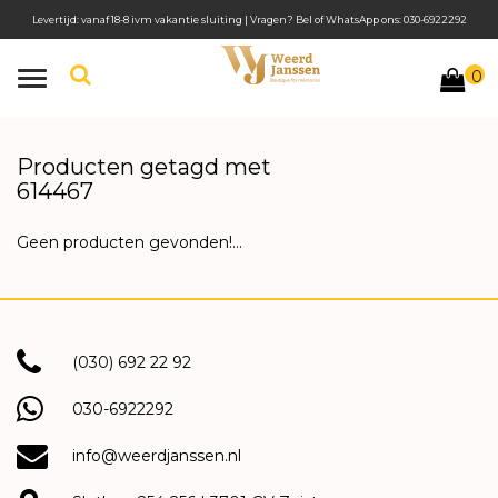
Levertijd: vanaf 18-8 ivm vakantie sluiting | Vragen? Bel of WhatsApp ons: 030-6922292
0
Toggle
navigation
Producten getagd met
614467
Geen producten gevonden!...
(030) 692 22 92
030-6922292
info@weerdjanssen.nl