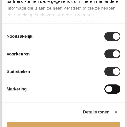
SALE
partners kunnen deze gegevens combineren met andere
informatie die u aan ze heeft verstrekt of die ze hebben
verzameld op basis van uw gebruik van hun
Informatie
services. Voor meer informatie raadpleeg
onze
privacyverklaring
.
Toestemmingsselectie
Over ons
Noodzakelijk
FAQ
Voorkeuren
Algemene voorwaarden
Statistieken
Levertijd & verzendkosten
Leveringsvoorwaarden
Marketing
Privacy Policy
Details tonen
Uw account