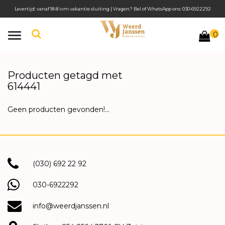
Levertijd: vanaf 18-8 ivm vakantie sluiting | Vragen? Bel of WhatsApp ons: 030-6922292
0
Toggle
navigation
Producten getagd met
614441
Geen producten gevonden!...
(030) 692 22 92
030-6922292
info@weerdjanssen.nl