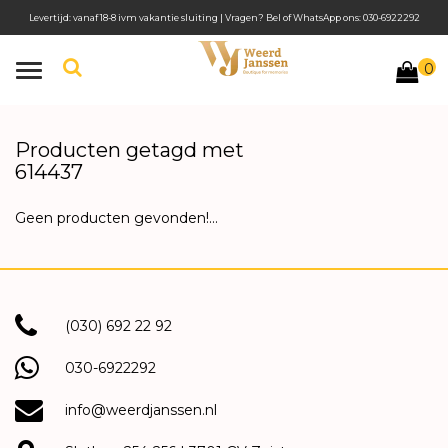
Levertijd: vanaf 18-8 ivm vakantie sluiting | Vragen? Bel of WhatsApp ons: 030-6922292
0
Toggle
navigation
Producten getagd met
614437
Geen producten gevonden!...
(030) 692 22 92
030-6922292
info@weerdjanssen.nl