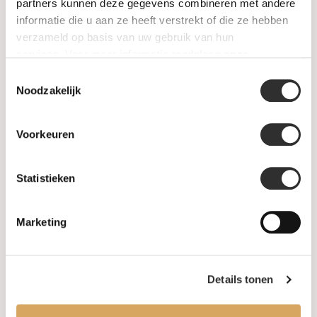
SALE
partners kunnen deze gegevens combineren met andere
informatie die u aan ze heeft verstrekt of die ze hebben
verzameld op basis van uw gebruik van hun
Informatie
services. Voor meer informatie raadpleeg
onze
privacyverklaring
.
Toestemmingsselectie
Over ons
Noodzakelijk
FAQ
Voorkeuren
Algemene voorwaarden
Statistieken
Levertijd & verzendkosten
Leveringsvoorwaarden
Marketing
Privacy Policy
Details tonen
Uw account