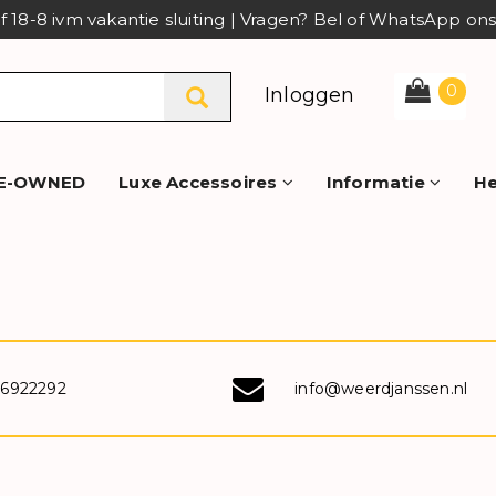
af 18-8 ivm vakantie sluiting | Vragen? Bel of WhatsApp o
0
Inloggen
E-OWNED
Luxe Accessoires
Informatie
He
-6922292
info@weerdjanssen.nl