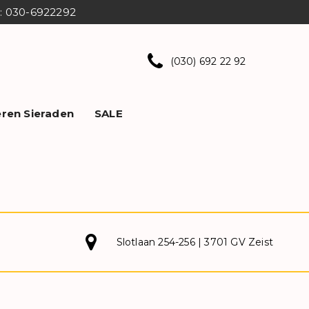
ns: 030-6922292
(030) 692 22 92
ren Sieraden
SALE
Slotlaan 254-256 | 3701 GV Zeist