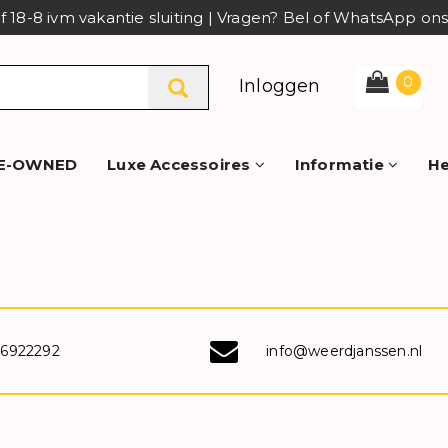
af 18-8 ivm vakantie sluiting | Vragen? Bel of WhatsApp o
0
Inloggen
E-OWNED
Luxe Accessoires
Informatie
He
-6922292
info@weerdjanssen.nl