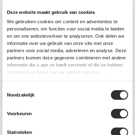
Horloges
Deze website maakt gebruik van cookies
We gebruiken cookies om content en advertenties te
Juwelen
personaliseren, om functies voor social media te bieden
en om ons websiteverkeer te analyseren. Ook delen we
Trouwringen
informatie over uw gebruik van onze site met onze
partners voor social media, adverteren en analyse. Deze
PRE-OWNED
partners kunnen deze gegevens combineren met andere
informatie die u aan ze heeft verstrekt of die ze hebben
Luxe Accessoires
verzameld op basis van uw gebruik van hun
services. Voor meer informatie raadpleeg
onze
Informatie
privacyverklaring
.
Toestemmingsselectie
Noodzakelijk
Heren Sieraden
SALE
Voorkeuren
Statistieken
Informatie