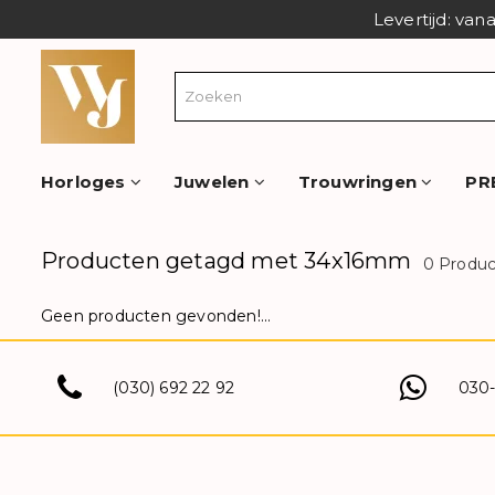
Levertijd: van
Horloges
Juwelen
Trouwringen
PR
Producten getagd met 34x16mm
0 Produ
Geen producten gevonden!...
(030) 692 22 92
030