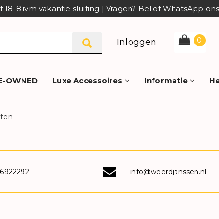
af 18-8 ivm vakantie sluiting | Vragen? Bel of WhatsApp o
0
Inloggen
E-OWNED
Luxe Accessoires
Informatie
He
cten
-6922292
info@weerdjanssen.nl