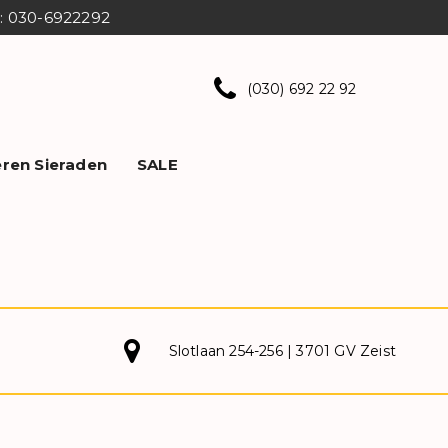
ns: 030-6922292
(030) 692 22 92
ren Sieraden
SALE
Slotlaan 254-256 | 3701 GV Zeist