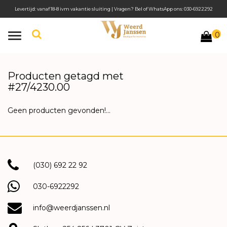
Levertijd: vanaf 18-8 ivm vakantie sluiting | Vragen? Bel of WhatsApp ons: 030-6922292
0
Toggle
navigation
Producten getagd met
#27/4230.00
Geen producten gevonden!...
(030) 692 22 92
030-6922292
info@weerdjanssen.nl