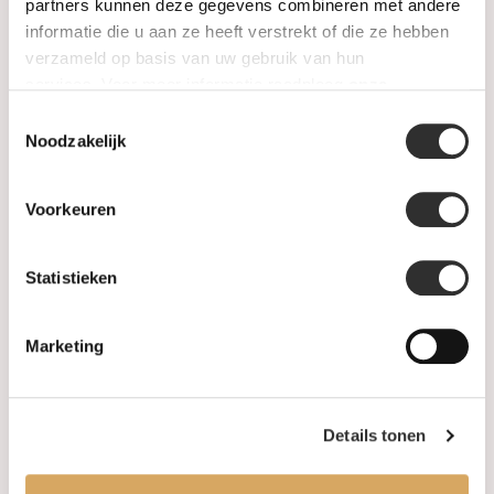
SALE
partners kunnen deze gegevens combineren met andere
informatie die u aan ze heeft verstrekt of die ze hebben
verzameld op basis van uw gebruik van hun
Informatie
services. Voor meer informatie raadpleeg
onze
privacyverklaring
.
Toestemmingsselectie
Over ons
Noodzakelijk
FAQ
Voorkeuren
Algemene voorwaarden
Statistieken
Levertijd & verzendkosten
Leveringsvoorwaarden
Marketing
Privacy Policy
Details tonen
Uw account