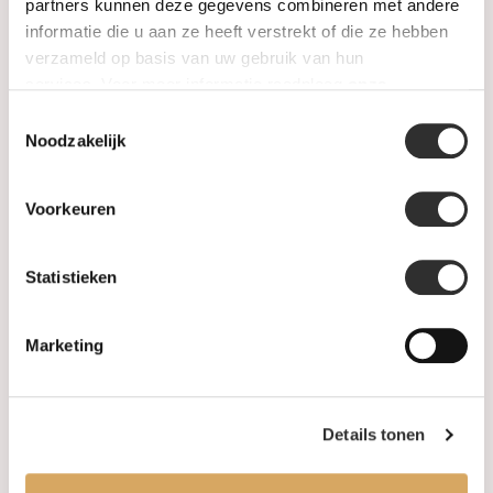
SALE
partners kunnen deze gegevens combineren met andere
informatie die u aan ze heeft verstrekt of die ze hebben
verzameld op basis van uw gebruik van hun
Informatie
services. Voor meer informatie raadpleeg
onze
privacyverklaring
.
Toestemmingsselectie
Over ons
Noodzakelijk
FAQ
Voorkeuren
Algemene voorwaarden
Statistieken
Levertijd & verzendkosten
Leveringsvoorwaarden
Marketing
Privacy Policy
Details tonen
Uw account