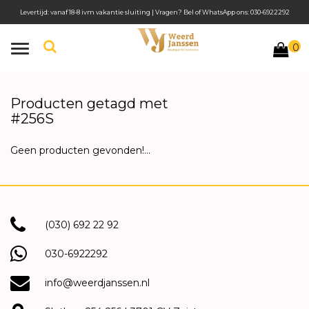
Levertijd: vanaf 18-8 ivm vakantie sluiting | Vragen? Bel of WhatsApp ons: 030-6922292
0
Toggle
navigation
Producten getagd met
#256S
Geen producten gevonden!...
(030) 692 22 92
030-6922292
info@weerdjanssen.nl