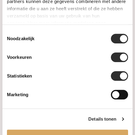
SALE
partners kunnen deze gegevens combineren met andere
informatie die u aan ze heeft verstrekt of die ze hebben
verzameld op basis van uw gebruik van hun
Informatie
services. Voor meer informatie raadpleeg
onze
privacyverklaring
.
Toestemmingsselectie
Over ons
Noodzakelijk
FAQ
Voorkeuren
Algemene voorwaarden
Statistieken
Levertijd & verzendkosten
Leveringsvoorwaarden
Marketing
Privacy Policy
Details tonen
Uw account