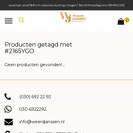
Levertijd: vanaf 18-8 ivm vakantie sluiting | Vragen? Bel of WhatsApp ons: 030-6922292
0
Toggle
navigation
Producten getagd met
#2165YGO
Geen producten gevonden!...
(030) 692 22 92
030-6922292
info@weerdjanssen.nl