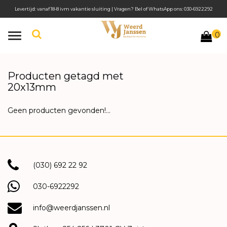
Levertijd: vanaf 18-8 ivm vakantie sluiting | Vragen? Bel of WhatsApp ons: 030-6922292
0
Toggle
navigation
Producten getagd met
20x13mm
Geen producten gevonden!...
(030) 692 22 92
030-6922292
info@weerdjanssen.nl