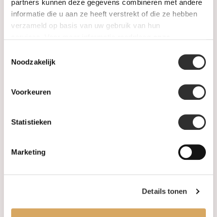
SALE
partners kunnen deze gegevens combineren met andere
informatie die u aan ze heeft verstrekt of die ze hebben
verzameld op basis van uw gebruik van hun
Informatie
services. Voor meer informatie raadpleeg
onze
privacyverklaring
.
Toestemmingsselectie
Over ons
Noodzakelijk
FAQ
Voorkeuren
Algemene voorwaarden
Statistieken
Levertijd & verzendkosten
Leveringsvoorwaarden
Marketing
Privacy Policy
Details tonen
Uw account