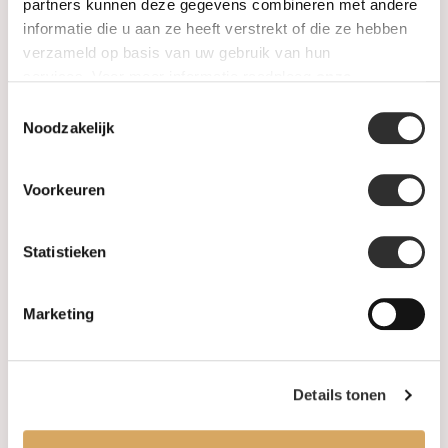
SALE
partners kunnen deze gegevens combineren met andere
informatie die u aan ze heeft verstrekt of die ze hebben
verzameld op basis van uw gebruik van hun
Informatie
services. Voor meer informatie raadpleeg
onze
privacyverklaring
.
Toestemmingsselectie
Over ons
Noodzakelijk
FAQ
Voorkeuren
Algemene voorwaarden
Statistieken
Levertijd & verzendkosten
Leveringsvoorwaarden
Marketing
Privacy Policy
Details tonen
Uw account