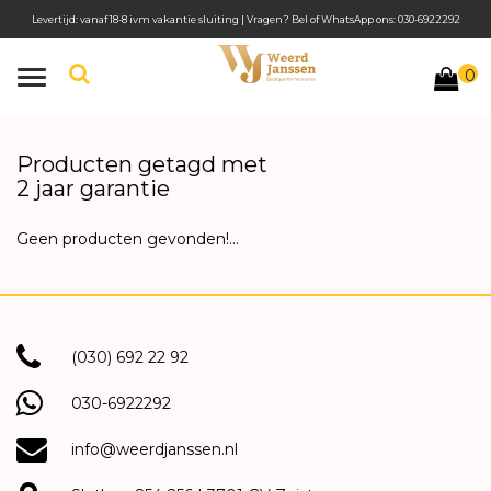
Levertijd: vanaf 18-8 ivm vakantie sluiting | Vragen? Bel of WhatsApp ons: 030-6922292
0
Toggle
navigation
Producten getagd met
2 jaar garantie
Geen producten gevonden!...
(030) 692 22 92
030-6922292
info@weerdjanssen.nl