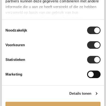
SALE
partners kunnen deze gegevens combineren met andere
informatie die u aan ze heeft verstrekt of die ze hebben
verzameld op basis van uw gebruik van hun
Informatie
services. Voor meer informatie raadpleeg
onze
privacyverklaring
.
Toestemmingsselectie
Over ons
Noodzakelijk
FAQ
Voorkeuren
Algemene voorwaarden
Statistieken
Levertijd & verzendkosten
Leveringsvoorwaarden
Marketing
Privacy Policy
Details tonen
Uw account