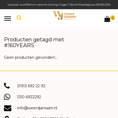
Levertijd: vanaf 18-8 ivm vakantie sluiting | Vragen? Bel of WhatsApp ons: 030-6922292
0
Toggle
navigation
Producten getagd met
#160YEARS
Geen producten gevonden!...
(030) 692 22 92
030-6922292
info@weerdjanssen.nl