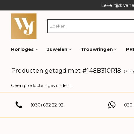
Levertijd: van
Horloges
Juwelen
Trouwringen
PR
Producten getagd met #148B310R18
0 Pr
Geen producten gevonden!...
(030) 692 22 92
030