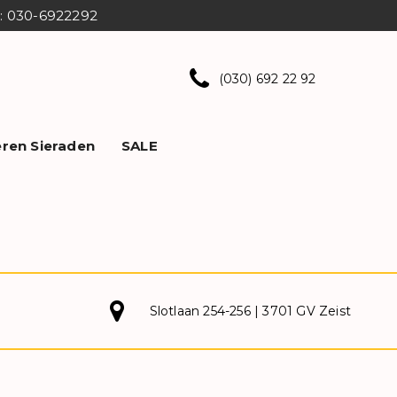
ns: 030-6922292
(030) 692 22 92
ren Sieraden
SALE
Slotlaan 254-256 | 3701 GV Zeist