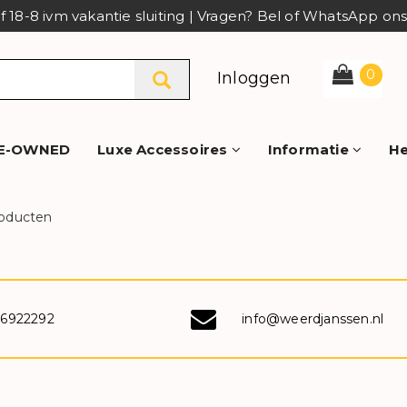
af 18-8 ivm vakantie sluiting | Vragen? Bel of WhatsApp o
0
Inloggen
E-OWNED
Luxe Accessoires
Informatie
He
oducten
-6922292
info@weerdjanssen.nl