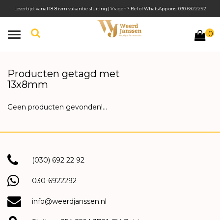
Levertijd: vanaf 18-8 ivm vakantie sluiting | Vragen? Bel of WhatsApp ons: 030-6922292
0
Toggle
navigation
Producten getagd met
13x8mm
Geen producten gevonden!...
(030) 692 22 92
030-6922292
info@weerdjanssen.nl