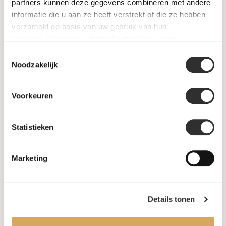
SALE
partners kunnen deze gegevens combineren met andere
informatie die u aan ze heeft verstrekt of die ze hebben
verzameld op basis van uw gebruik van hun
Informatie
services. Voor meer informatie raadpleeg
onze
privacyverklaring
.
Toestemmingsselectie
Over ons
Noodzakelijk
FAQ
Voorkeuren
Algemene voorwaarden
Statistieken
Levertijd & verzendkosten
Leveringsvoorwaarden
Marketing
Privacy Policy
Details tonen
Uw account