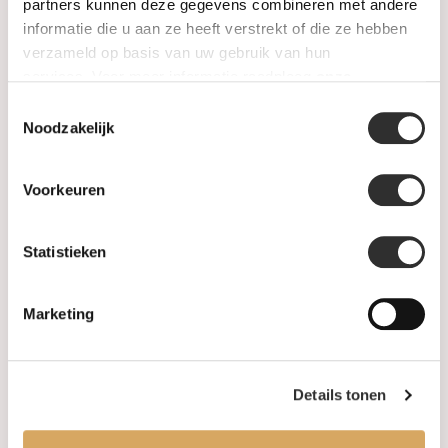
SALE
partners kunnen deze gegevens combineren met andere
informatie die u aan ze heeft verstrekt of die ze hebben
verzameld op basis van uw gebruik van hun
Informatie
services. Voor meer informatie raadpleeg
onze
privacyverklaring
.
Toestemmingsselectie
Over ons
Noodzakelijk
FAQ
Voorkeuren
Algemene voorwaarden
Statistieken
Levertijd & verzendkosten
Leveringsvoorwaarden
Marketing
Privacy Policy
Details tonen
Uw account