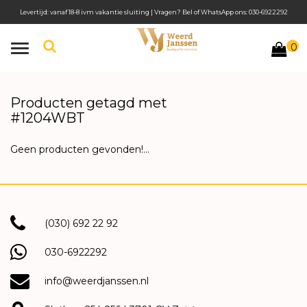
Levertijd: vanaf 18-8 ivm vakantie sluiting | Vragen? Bel of WhatsApp ons: 030-6922292
0
Toggle
navigation
Producten getagd met
#1204WBT
Geen producten gevonden!...
(030) 692 22 92
030-6922292
info@weerdjanssen.nl