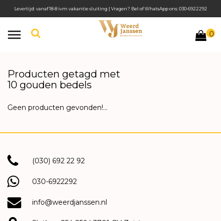
Levertijd: vanaf 18-8 ivm vakantie sluiting | Vragen? Bel of WhatsApp ons: 030-6922292
0
Toggle
navigation
Producten getagd met
10 gouden bedels
Geen producten gevonden!...
(030) 692 22 92
030-6922292
info@weerdjanssen.nl