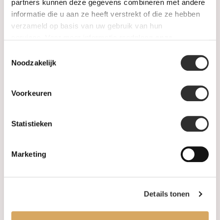
SALE
partners kunnen deze gegevens combineren met andere
informatie die u aan ze heeft verstrekt of die ze hebben
verzameld op basis van uw gebruik van hun
Informatie
services. Voor meer informatie raadpleeg
onze
privacyverklaring
.
Toestemmingsselectie
Over ons
Noodzakelijk
FAQ
Voorkeuren
Algemene voorwaarden
Statistieken
Levertijd & verzendkosten
Leveringsvoorwaarden
Marketing
Privacy Policy
Details tonen
Uw account