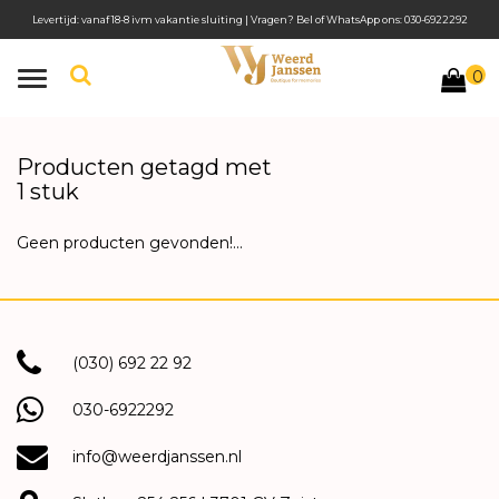
Levertijd: vanaf 18-8 ivm vakantie sluiting | Vragen? Bel of WhatsApp ons: 030-6922292
0
Toggle
navigation
Producten getagd met
1 stuk
Geen producten gevonden!...
(030) 692 22 92
030-6922292
info@weerdjanssen.nl