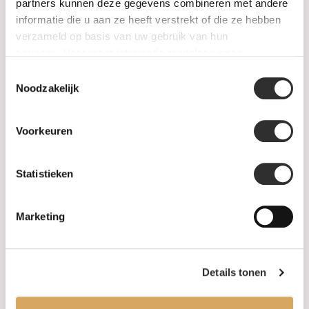
SALE
partners kunnen deze gegevens combineren met andere
informatie die u aan ze heeft verstrekt of die ze hebben
verzameld op basis van uw gebruik van hun
Informatie
services. Voor meer informatie raadpleeg
onze
privacyverklaring
.
Toestemmingsselectie
Over ons
Noodzakelijk
FAQ
Voorkeuren
Algemene voorwaarden
Statistieken
Levertijd & verzendkosten
Leveringsvoorwaarden
Marketing
Privacy Policy
Details tonen
Uw account