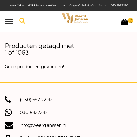
Levertijd: vanaf 18-8 ivm vakantie sluiting | Vragen? Bel of WhatsApp ons: 030-6922292
0
Toggle
navigation
Producten getagd met
1 of 1063
Geen producten gevonden!...
(030) 692 22 92
030-6922292
info@weerdjanssen.nl