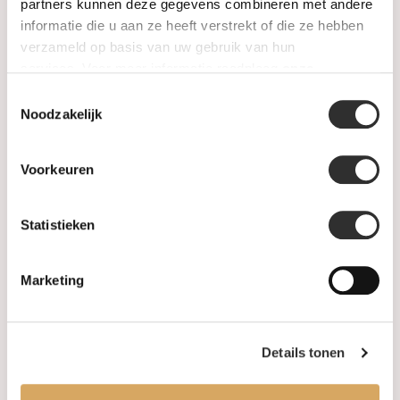
SALE
partners kunnen deze gegevens combineren met andere
informatie die u aan ze heeft verstrekt of die ze hebben
verzameld op basis van uw gebruik van hun
Informatie
services. Voor meer informatie raadpleeg
onze
privacyverklaring
.
Toestemmingsselectie
Over ons
Noodzakelijk
FAQ
Voorkeuren
Algemene voorwaarden
Statistieken
Levertijd & verzendkosten
Leveringsvoorwaarden
Marketing
Privacy Policy
Details tonen
Uw account