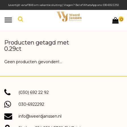
Levertijd: vanaf 18-8 ivm vakantie sluiting | Vragen? Bel of WhatsApp ons: 030-6922292
0
Toggle
navigation
Producten getagd met
0.29ct
Geen producten gevonden!...
(030) 692 22 92
030-6922292
info@weerdjanssen.nl