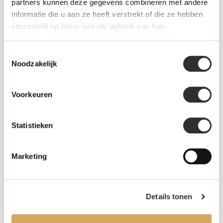
SALE
partners kunnen deze gegevens combineren met andere
informatie die u aan ze heeft verstrekt of die ze hebben
verzameld op basis van uw gebruik van hun
Informatie
services. Voor meer informatie raadpleeg
onze
privacyverklaring
.
Toestemmingsselectie
Over ons
Noodzakelijk
FAQ
Voorkeuren
Algemene voorwaarden
Statistieken
Levertijd & verzendkosten
Leveringsvoorwaarden
Marketing
Privacy Policy
Details tonen
Uw account