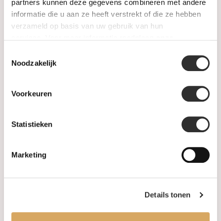
SALE
partners kunnen deze gegevens combineren met andere
informatie die u aan ze heeft verstrekt of die ze hebben
verzameld op basis van uw gebruik van hun
Informatie
services. Voor meer informatie raadpleeg
onze
privacyverklaring
.
Toestemmingsselectie
Over ons
Noodzakelijk
FAQ
Voorkeuren
Algemene voorwaarden
Statistieken
Levertijd & verzendkosten
Leveringsvoorwaarden
Marketing
Privacy Policy
Details tonen
Uw account