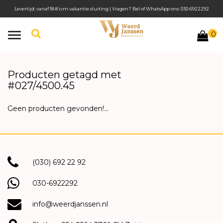
Levertijd: vanaf 18-8 ivm vakantie sluiting | Vragen? Bel of WhatsApp ons: 030-6922292
0
Toggle
navigation
Producten getagd met
#027/4500.45
Geen producten gevonden!...
(030) 692 22 92
030-6922292
info@weerdjanssen.nl