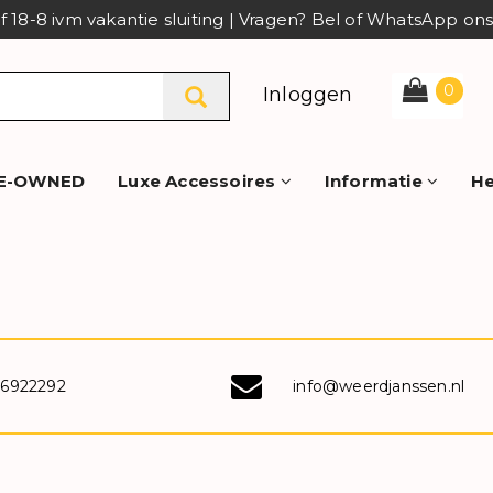
af 18-8 ivm vakantie sluiting | Vragen? Bel of WhatsApp o
0
Inloggen
E-OWNED
Luxe Accessoires
Informatie
He
-6922292
info@weerdjanssen.nl