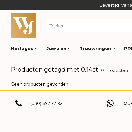
Levertijd: van
Horloges
Juwelen
Trouwringen
PR
Producten getagd met 0.14ct
0 Producten
Geen producten gevonden!...
(030) 692 22 92
030