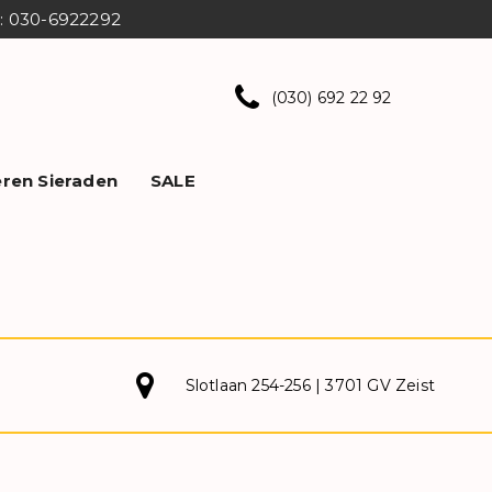
ns: 030-6922292
(030) 692 22 92
ren Sieraden
SALE
Slotlaan 254-256 | 3701 GV Zeist