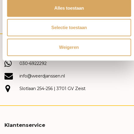
ROOS1835 Ring 18k
ROOS1835 Ring 18k
Roségoud met diamant
Roségoud met ice diamant
Alles toestaan
169RA43R18
097RR18
€4.975,00
€5.990,00
Selectie toestaan
Weigeren
(030) 692 22 92
030-6922292
info@weerdjanssen.nl
Slotlaan 254-256 | 3701 GV Zeist
Klantenservice