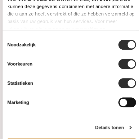
ROOS1835 Ring 18k
AL CORO Ring Serenata 18k
kunnen deze gegevens combineren met andere informatie
Roségoud met diamant
Tricolor goud NR234WGR
174R58R18
die u aan ze heeft verstrekt of die ze hebben verzameld op
basis van uw gebruik van hun services. Voor meer
€4.470,00
€4.200,00
€6.010,00
informatie raadpleeg
onze privacyverklaring
.
Toestemmingsselectie
Anderen kochten ook
Noodzakelijk
Voorkeuren
Statistieken
Marketing
Op voorraad
Op voorraad
Details tonen