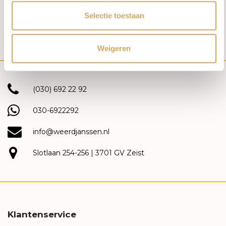
FJORY Armband 14k
FOPE Collier Aria 18k
Selectie toestaan
Geelgoud 4mm ovaal 40-
Geelgoud met diamant
A356104
89103CX_BB_G_XGX_043
€3.055,00
€2.990,00
Weigeren
(030) 692 22 92
030-6922292
info@weerdjanssen.nl
Slotlaan 254-256 | 3701 GV Zeist
Klantenservice